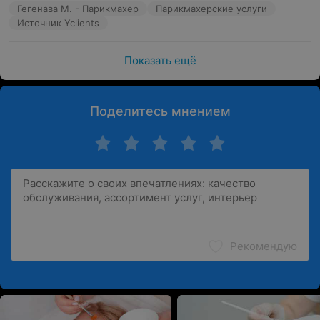
Гегенава М. - Парикмахер
Парикмахерские услуги
Источник Yclients
Показать ещё
Поделитесь мнением
Рекомендую