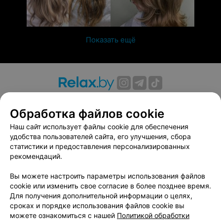
Показать ещё
О проекте
Новости проекта
Размещение рекламы
Обработка файлов cookie
Вакансии
Публичный договор
Способы оплаты
Публичный договор по использованию сервиса
Наш сайт использует файлы cookie для обеспечения
«Афиша»
удобства пользователей сайта, его улучшения, сбора
статистики и предоставления персонализированных
Пользовательское соглашение
рекомендаций.
Написать в поддержку
Вы можете настроить параметры использования файлов
Связаться по вопросам сотрудничества
cookie или изменить свое согласие в более позднее время.
Написать руководителю relax.by
Для получения дополнительной информации о целях,
Персональные настройки cookie
сроках и порядке использования файлов cookie вы
можете ознакомиться с нашей
Политикой обработки
Обработка персональных данных