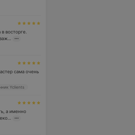
в восторге. 
аж...
астер сама очень 
ник Yclients
, а именно 
ко...