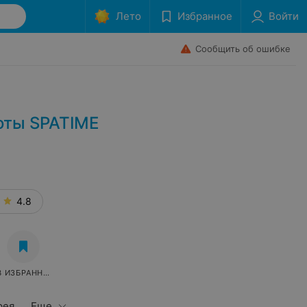
Лето
Избранное
Войти
Сообщить об ошибке
оты SPATIME
4.8
В ИЗБРАННОЕ
рея
Еще