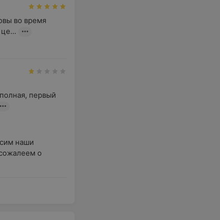
вы во время 
це...
полная, первый 
сим наши 
сожалеем о 