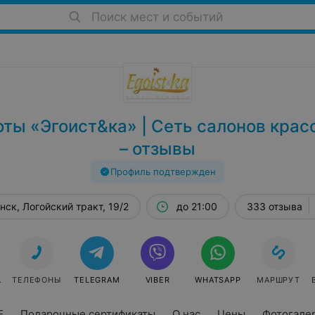
Поиск мест и событий
оты «Эгоист&ка» | Сеть салонов крас
– отзывы
Профиль подтвержден
нск, Логойский тракт, 19/2
до 21:00
333 отзыва
СЯ
ТЕЛЕФОНЫ
TELEGRAM
VIBER
WHATSAPP
МАРШРУТ
E
Подарочные сертификаты
О нас
Цены
Фотогале