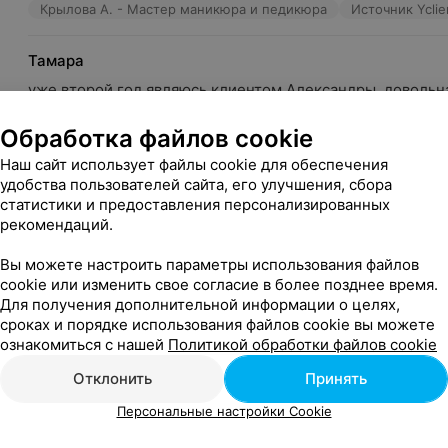
Крылова А. - Мастер маникюра и педикюра
Источник Yclie
Тамара
уже второй год являюсь клиентом Александры. довольна.
аккуратно, качественно. покрытие подобрано с учётом о
Обработка файлов cookie
Крылова А. - Мастер маникюра и педикюра
Источник Yclie
Наш сайт использует файлы cookie для обеспечения
удобства пользователей сайта, его улучшения, сбора
Александра
статистики и предоставления персонализированных
всегда отличный массаж!
рекомендаций.
Арнус М. - Массажист
Источник Yclients
Вы можете настроить параметры использования файлов
cookie или изменить свое согласие в более позднее время.
Елена
Для получения дополнительной информации о целях,
сроках и порядке использования файлов cookie вы можете
Была у Махасен на массаже спины. Мастер с золотыми ру
ознакомиться с нашей
Политикой обработки файлов cookie
каждую мышцу, руки сильные. Давно не чувствовала та..
Отклонить
Принять
Арнус М. - Массажист
Массаж
Источник Yclients
Персональные настройки Cookie
Екатерина