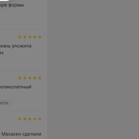
оре формы 
изнь уложила 
их
великолепный 
ents
 Махасен сделали 