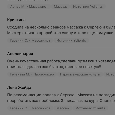
Арнус М. - Массажист
Массаж
Источник Yclients
Кристина
Сходила на несколько сеансов массажа к Сергею и была 
Мастер отлично проработал спину и тело в целом,ушли з
Гаранин С. - Массажист
Источник Yclients
Аполлинария
Очень качественная работа,сделали прям как я хотела,м
приятная,сделала все быстро, очень ее советую!!
Гегенава М. - Парикмахер
Парикмахерские услуги
Источ
Лена Жойда
По рекомендации попала к Сергею . Массаж не погладить
проработать все проблемы. Записалась на курс. Очень ре
Гаранин С. - Массажист
Массаж
Источник Yclients