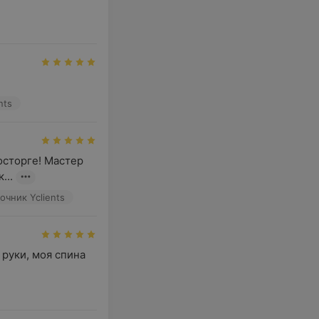
nts
сторге! Мастер 
...
очник Yclients
руки, моя спина 