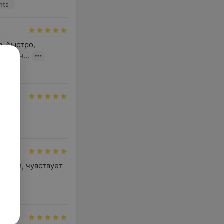
nts
 быстро, 
собен...
nts
ками, чувствует 
.